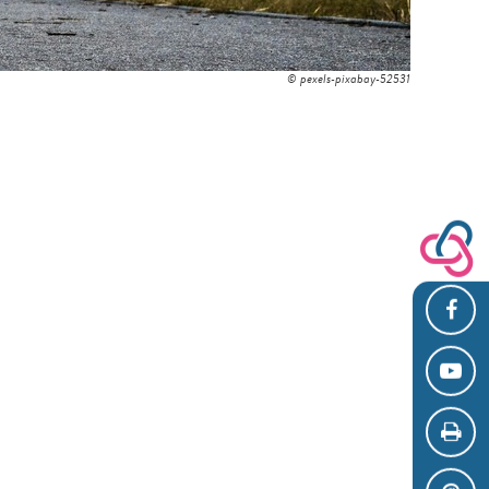
© pexels-pixabay-52531