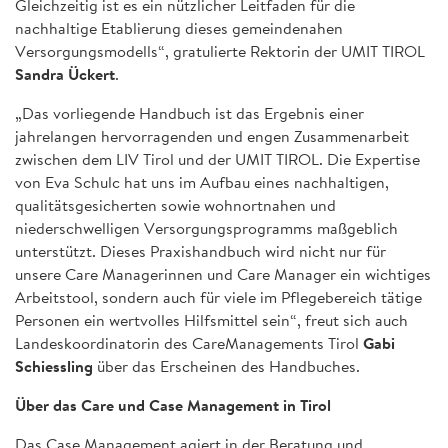
Gleichzeitig ist es ein nützlicher Leitfaden für die
nachhaltige Etablierung dieses gemeindenahen
Versorgungsmodells“, gratulierte Rektorin der UMIT TIROL
Sandra Ückert
.
„Das vorliegende Handbuch ist das Ergebnis einer
jahrelangen hervorragenden und engen Zusammenarbeit
zwischen dem LIV Tirol und der UMIT TIROL. Die Expertise
von Eva Schulc hat uns im Aufbau eines nachhaltigen,
qualitätsgesicherten sowie wohnortnahen und
niederschwelligen Versorgungsprogramms maßgeblich
unterstützt. Dieses Praxishandbuch wird nicht nur für
unsere Care Managerinnen und Care Manager ein wichtiges
Arbeitstool, sondern auch für viele im Pflegebereich tätige
Personen ein wertvolles Hilfsmittel sein“, freut sich auch
Landeskoordinatorin des CareManagements Tirol
Gabi
Schiessling
über das Erscheinen des Handbuches.
Über das Care und Case Management in Tirol
Das Case Management agiert in der Beratung und